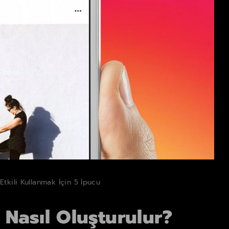
tkili Kullanmak İçin 5 İpucu
 Nasıl Oluşturulur?