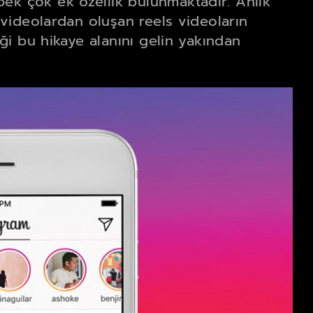
pek çok ek özellik bulunmaktadır. Anlık
a videolardan oluşan reels videoların
ceği bu hikaye alanını gelin yakından