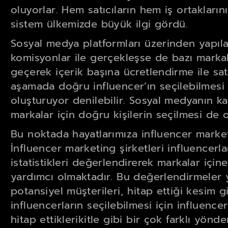
oluyorlar. Hem satıcıların hem iş ortakları
sistem ülkemizde büyük ilgi gördü.
Sosyal medya platformları üzerinden yapılan
komisyonlar ile gerçekleşse de bazı markal
geçerek içerik başına ücretlendirme ile sat
aşamada doğru influencer’ın seçilebilmesi
oluşturuyor denilebilir. Sosyal medyanın 
markalar için doğru kişilerin seçilmesi de 
Bu noktada hayatlarımıza influencer marketi
İnfluencer marketing şirketleri influencerl
istatistikleri değerlendirerek markalar içi
yardımcı olmaktadır. Bu değerlendirmeler y
potansiyel müşterileri, hitap ettiği kesim g
influencerların seçilebilmesi için influencerl
hitap ettiklerikitle gibi bir çok farklı yö