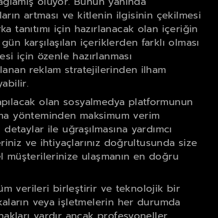
sağlamış oluyor. Bunun yanında
ların artması ve kitlenin ilgisinin çekilmesi
 tanıtımı için hazırlanacak olan içeriğin
ün karşılaşılan içeriklerden farklı olması
esi için özenle hazırlanması
anan reklam stratejilerinden ilham
bilir.
apılacak olan sosyalmedya platformunun
lama yönteminden maksimum verim
 detaylar ile uğraşılmasına yardımcı
riniz ve ihtiyaçlarınız doğrultusunda size
l müşterilerinize ulaşmanın en doğru
m verileri birleştirir ve teknolojik bir
kaların veya işletmelerin her durumda
hakları vardır ancak profesyoneller