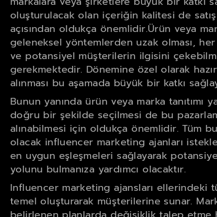
markalara veya şirketlere büyük bir katkı 
oluşturulacak olan içeriğin kalitesi de satış
açısından oldukça önemlidir.Ürün veya marka
geleneksel yöntemlerden uzak olması, her g
ve potansiyel müşterilerin ilgisini çekebilm
gerekmektedir. Dönemine özel olarak hazırl
alınması bu aşamada büyük bir katkı sağlaya
Bunun yanında ürün veya marka tanıtımı y
doğru bir şekilde seçilmesi de bu pazar
alınabilmesi için oldukça önemlidir. Tüm bu
olacak influencer marketing ajanları istekle
en uygun eşleşmeleri sağlayarak potansiye
yolunu bulmanıza yardımcı olacaktır.
Influencer marketing ajansları ellerindeki tü
temel oluşturarak müşterilerine sunar. Mar
belirlenen planlarda değişiklik talep etme 